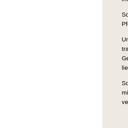
So
Pf
Un
tr
G
li
So
mi
ve