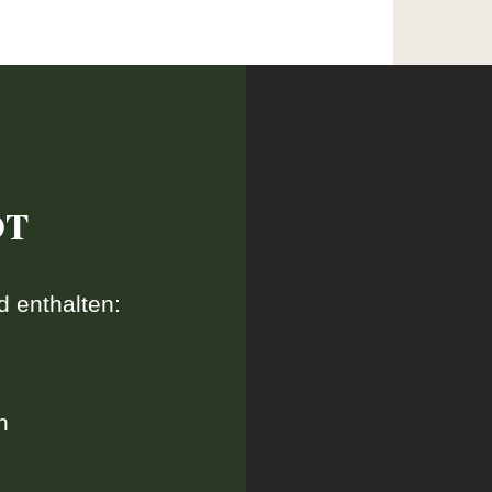
OT
d enthalten:
n