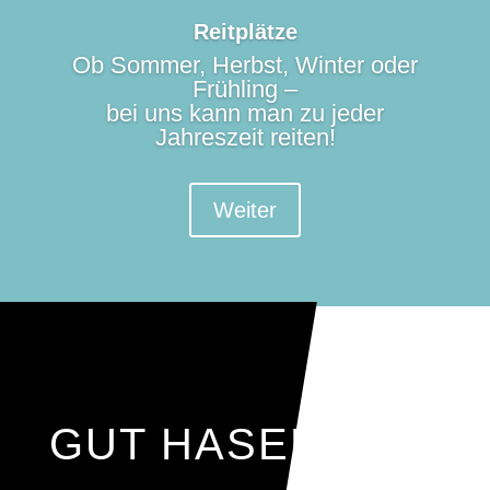
Reitplätze
Ob Sommer, Herbst, Winter oder
Frühling –
bei uns kann man zu jeder
Jahreszeit reiten!
Weiter
GUT HASENTAHL